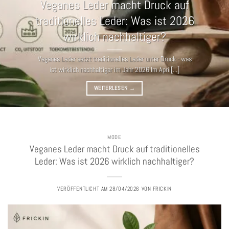
Veganes Leder macht Druck auf
traditionelles Leder: Was ist 2026
wirklich nachhaltiger?
Veganes Leder setzt traditionelles Leder unter Druck - was
ist wirklich nachhaltiger im Jahr 2026 Im April[...]
WEITERLESEN
→
MODE
Veganes Leder macht Druck auf traditionelles
Leder: Was ist 2026 wirklich nachhaltiger?
VERÖFFENTLICHT AM
28/04/2026
VON
FRICKIN