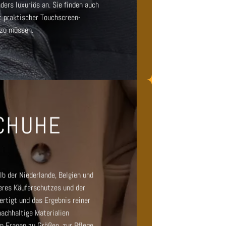
ers luxuriös an. Sie finden auch
 praktischer Touchscreen-
 zu müssen.
SCHUHE
lb der Niederlande, Belgien und
eres Käuferschutzes und der
rtigt und das Ergebnis reiner
achhaltige Materialien
m Fragen zu Größen, zur Pflege