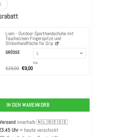
L
srabatt
Liam - Outdoor-Sporthandschuhe mit
Touchscreen-Fingerspitze und
Silikonhandfläche für Grip
orthandschoenen voor Buitensporters met Touchscreen Vingertip & Siliconen Palm voor 
GRÖSSE
Klar
Ursprünglicher
Aktueller
€
29,00
€
9,00
Preis
Preis
war:
ist:
€29,00
€9,00.
ortieve Schapen Lederen Handschoenen voor Heren met Luxe Wollen Voeri
IN DEN WARENKORB
 Versand
innerhalb 🇳🇱🇧🇪🇩🇪
 23:45 Uhr
= heute verschickt