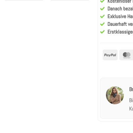
Kostenloser
Danach beza
Exklusive H
Dauerhaft ve
Erstklassige
PayPal
B
B
K