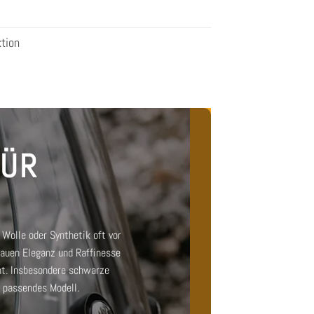
tion
FÜR
Wolle oder Synthetik oft vor
rauen
Eleganz und Raffinesse
nt. Insbesondere
schwarze
n passendes Modell.