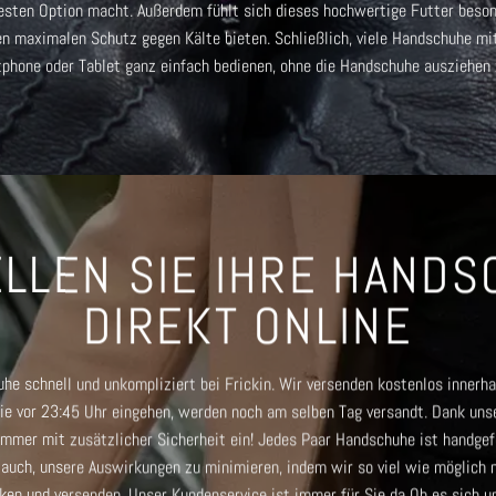
esten Option macht. Außerdem fühlt sich dieses hochwertige Futter besond
en maximalen Schutz gegen Kälte bieten. Schließlich, viele
Handschuhe mit
tphone oder Tablet ganz einfach bedienen, ohne die Handschuhe ausziehen
LLEN SIE IHRE HAND
DIREKT ONLINE
he schnell und unkompliziert bei Frickin. Wir versenden kostenlos innerha
ie vor 23:45 Uhr eingehen, werden noch am selben Tag versandt. Dank uns
mmer mit zusätzlicher Sicherheit ein! Jedes Paar Handschuhe ist handgefe
uch, unsere Auswirkungen zu minimieren, indem wir so viel wie möglich n
cken und versenden.
Unser Kundenservice ist immer für Sie da
Ob es sich u