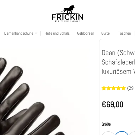
Damenhandschuhe
Hüte und Schals
Geldbörsen
Gürtel
Taschen
Dean (Schwa
Schafsleder
luxuriösem 
(
29
Bewertet
29
mit
4.93
€
69,00
von 5,
basierend
auf
Kundenbewertun
Größe