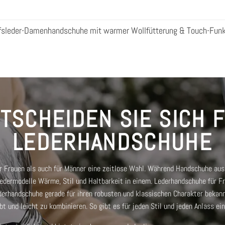
afsleder-Damenhandschuhe mit warmer Wollfütterung & Touch-Funk
TSCHEIDEN SIE SICH 
LEDERHANDSCHUHE
 Frauen als auch für Männer eine zeitlose Wahl. Während Handschuhe aus 
 Ledermodelle Wärme, Stil und Haltbarkeit in einem.
Lederhandschuhe für F
derhandschuhe
gerade für ihren robusten und klassischen Charakter bekan
bt und leicht zu kombinieren. So gibt es für jeden Stil und jeden Anlass ei