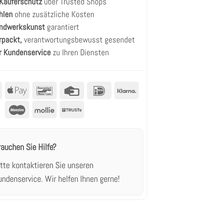
 Käuferschutz
über Trusted Shops
hlen
ohne zusätzliche Kosten
andwerkskunst
garantiert
rpackt,
verantwortungsbewusst gesendet
r Kundenservice
zu Ihren Diensten
MasterCard
Apple
Bancontact
Kreditkarte
IDeal
Klarna
Pay
Maestro
Mollie
Truste
rauchen Sie Hilfe?
itte kontaktieren Sie unseren
undenservice.
Wir helfen Ihnen gerne!