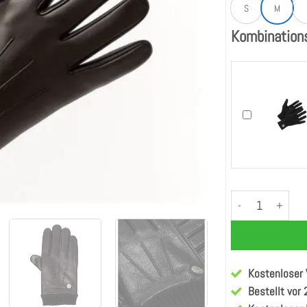
S
M
Kombination
Auch "Liam - Sp
Dean (Zwart) - Sp
Kostenloser
Bestellt vor