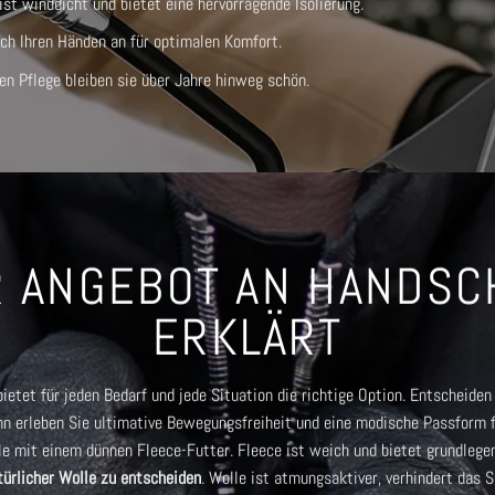
t winddicht und bietet eine hervorragende Isolierung.
ch Ihren Händen an für optimalen Komfort.
gen Pflege bleiben sie über Jahre hinweg schön.
 ANGEBOT AN HANDS
ERKLÄRT
etet für jeden Bedarf und jede Situation die richtige Option. Entscheiden 
nn erleben Sie ultimative Bewegungsfreiheit und eine modische Passform 
e mit einem dünnen Fleece-Futter. Fleece ist weich und bietet grundlege
atürlicher Wolle zu entscheiden
. Wolle ist atmungsaktiver, verhindert das 