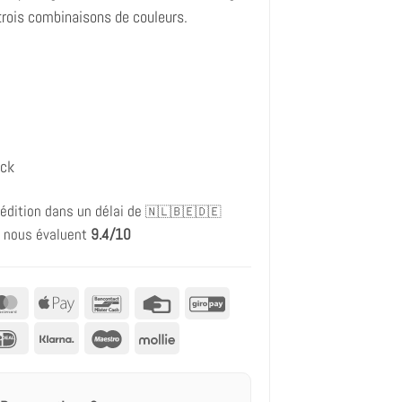
trois combinaisons de couleurs.
ock
édition dans un délai de
🇳🇱🇧🇪🇩🇪
s nous évaluent
9.4/10
al
MasterCard
Apple
Bancontact
Carte
GiroPay
Pay
de
IDeal
Klarna
Maestro
Mollie
crédit