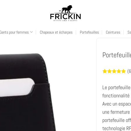
Gants pour femmes
Chapeaux et écharpes
Portefeuilles
Ceintures
S
Portefeuill
(
6
Noté
6
5
sur
5 basé sur
Le portefeuille
notations
client
fonctionnalité
Avec un espace 
une fermeture 
portefeuille of
technologie RF