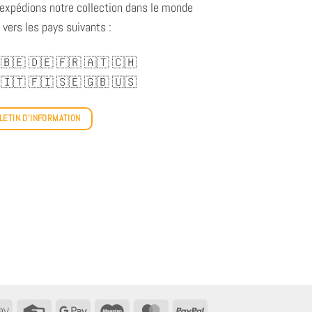
expédions notre collection dans le monde
 vers les pays suivants :
🇧🇪
🇩🇪
🇫🇷
🇦🇹
🇨🇭
🇮🇹
🇫🇮
🇸🇪
🇬🇧
🇺🇸
LETIN D'INFORMATION
tact
Apple
Carte
Google
Maestro
MasterCard
PayPal