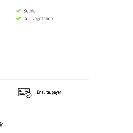
Suède
Cuir végétalien
Ensuite,
payer
in