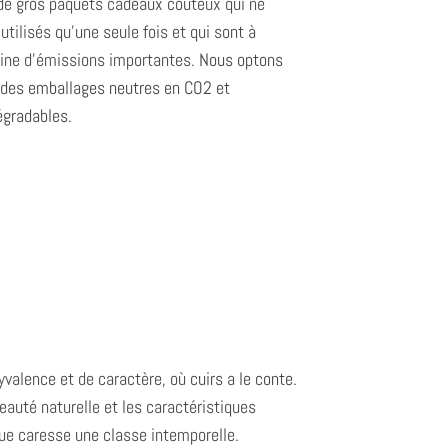
de gros paquets cadeaux coûteux qui ne
utilisés qu'une seule fois et qui sont à
igine d'émissions importantes.
Nous optons
 des emballages neutres en CO2 et
égradables.
yvalence et de caractère, où
cuirs
a
le conte
.
eauté naturelle et les caractéristiques
ue caresse une classe intemporelle.