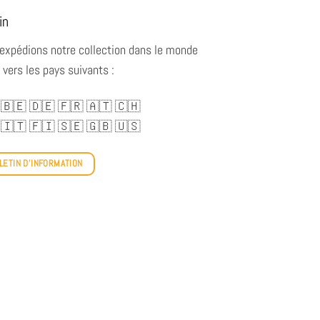
in
expédions notre collection dans le monde
 vers les pays suivants :
🇧🇪
🇩🇪
🇫🇷
🇦🇹
🇨🇭
🇮🇹
🇫🇮
🇸🇪
🇬🇧
🇺🇸
LETIN D'INFORMATION