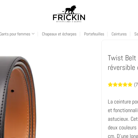
Gants pour femmes
Chapeaux et écharpes
Portefeuilles
Ceintures
S
Twist Belt 
réversible 
(
7
Noté
7
5
sur
5 basé sur
La ceinture po
notations
client
et fonctionnal
astucieux. Cet
deux couleurs 
cm. D'une long