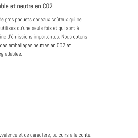
able et neutre en CO2
de gros paquets cadeaux coûteux qui ne
utilisés qu'une seule fois et qui sont à
igine d'émissions importantes.
Nous optons
 des emballages neutres en CO2 et
égradables.
yvalence et de caractère, où
cuirs
a
le conte
.