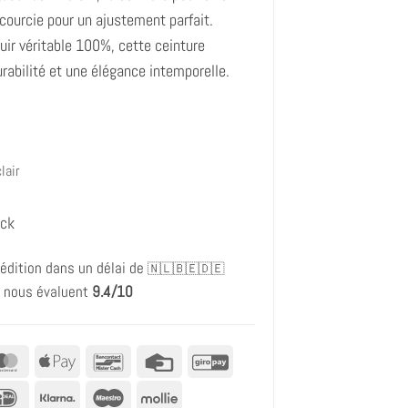
courcie pour un ajustement parfait.
uir véritable 100%, cette ceinture
urabilité et une élégance intemporelle.
lair
ock
édition dans un délai de
🇳🇱🇧🇪🇩🇪
s nous évaluent
9.4/10
al
MasterCard
Apple
Bancontact
Carte
GiroPay
Pay
de
IDeal
Klarna
Maestro
Mollie