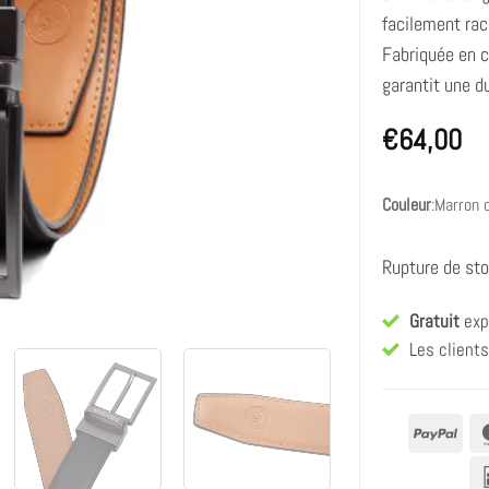
facilement rac
Fabriquée en c
garantit une d
€
64,00
Couleur
:
Marron c
Rupture de st
Gratuit
exp
Les client
PayP