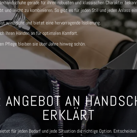
derhandschuhe
gerade für ihren robusten und klassischen Charakter bekan
bt und leicht zu kombinieren. So gibt es für jeden Stil und jeden Anlass ei
t winddicht und bietet eine hervorragende Isolierung.
ch Ihren Händen an für optimalen Komfort.
gen Pflege bleiben sie über Jahre hinweg schön.
 ANGEBOT AN HANDS
ERKLÄRT
etet für jeden Bedarf und jede Situation die richtige Option. Entscheiden 