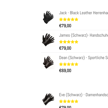
Jack - Black Leather Herrenha
Bewertet
34
€
79,00
mit
4.97
von 5,
James (Schwarz)- Handschuhe 
basierend
auf
Kundenbewertungen
Bewertet
31
€
79,00
mit
4.97
von 5,
Dean (Schwarz) - Sportliche 
basierend
auf
Kundenbewertungen
Bewertet
29
€
69,00
mit
4.93
von 5,
basierend
auf
Kundenbewertungen
Eve (Schwarz) - Damenhandsc
Bewertet
11
€
79,00