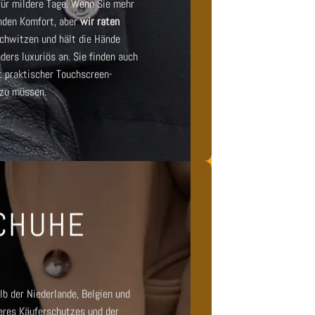
für mildere Tage. Wenn Sie mehr
nden Komfort, aber
wir raten
Schwitzen und hält die Hände
ers luxuriös an. Sie finden auch
 praktischer Touchscreen-
 zu müssen.
SCHUHE
lb der Niederlande, Belgien und
eres Käuferschutzes und der