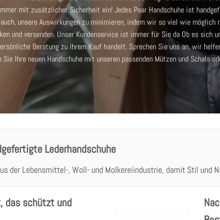
mmer mit zusätzlicher Sicherheit ein! Jedes Paar Handschuhe ist handgefe
uch, unsere Auswirkungen zu minimieren, indem wir so viel wie möglich n
cken und versenden.
Unser Kundenservice ist immer für Sie da
Ob es sich u
ersönliche Beratung zu Ihrem Kauf handelt. Sprechen Sie uns an, wir helfe
n Sie Ihre neuen Handschuhe mit unseren passenden
Mützen und Schals
ode
dgefertigte Lederhandschuhe
us der Lebensmittel-, Woll- und Molkereiindustrie, damit Stil und
, das schützt und
Nac
Bes