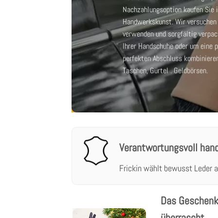
Nachzahlungsoption kaufen Sie i
Handwerkskunst. Wir versuchen a
verwenden und sorgfältig verpa
Ihrer Handschuhe oder um eine p
perfekten Abschluss kombiniere
Taschen
,
Gürtel
.
Geldbörsen
.
Verantwortungsvoll han
Frickin wählt bewusst Leder a
Das Geschenk
überrascht