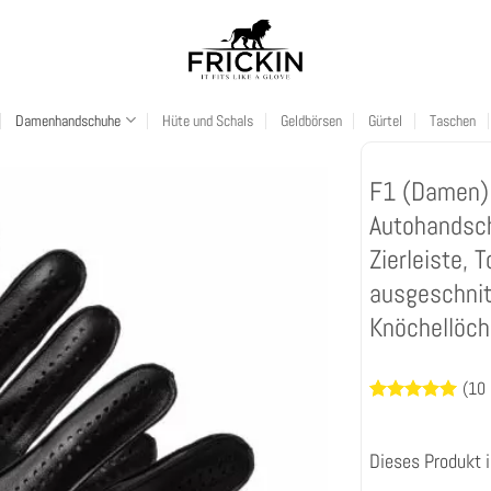
Damenhandschuhe
Hüte und Schals
Geldbörsen
Gürtel
Taschen
F1 (Damen) 
Autohandsch
Zierleiste, 
ausgeschni
Knöchellöch
(
10
Bewertet
10
mit
4.9
von 5,
Dieses Produkt i
basierend
auf