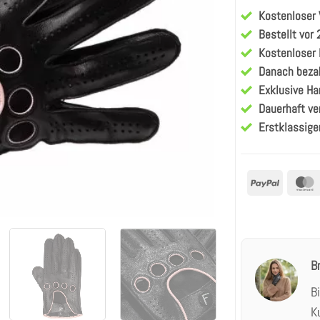
Kundenbewertun
Kostenloser
Bestellt vor
Kostenloser
Danach beza
Exklusive H
Dauerhaft ve
Erstklassige
PayPal
B
B
K