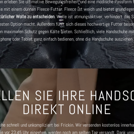
nn erleben Sie ultimative Bewegungsfreiheit und eine modische Passform 
e mit einem dünnen Fleece-Futter. Fleece ist weich und bietet grundlege
atürlicher Wolle zu entscheiden
. Wolle ist atmungsaktiver, verhindert das 
esten Option macht. Außerdem fühlt sich dieses hochwertige Futter besond
en maximalen Schutz gegen Kälte bieten. Schließlich, viele
Handschuhe mit
tphone oder Tablet ganz einfach bedienen, ohne die Handschuhe ausziehen
LLEN SIE IHRE HAND
DIREKT ONLINE
he schnell und unkompliziert bei Frickin. Wir versenden kostenlos innerha
ie vor 23:45 Uhr eingehen, werden noch am selben Tag versandt. Dank uns