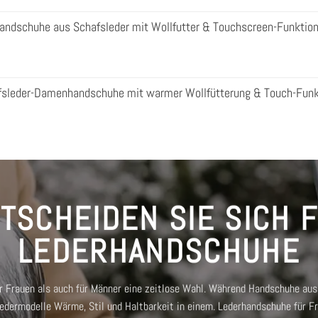
ndschuhe aus Schafsleder mit Wollfutter & Touchscreen-Funktio
afsleder-Damenhandschuhe mit warmer Wollfütterung & Touch-Funk
TSCHEIDEN SIE SICH 
LEDERHANDSCHUHE
 Frauen als auch für Männer eine zeitlose Wahl. Während Handschuhe aus 
 Ledermodelle Wärme, Stil und Haltbarkeit in einem.
Lederhandschuhe für F