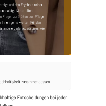
rtigt und das Ergebnis reiner
achhaltige Materialien
m Fragen zu Größen, zur Pflege
n Ihnen gerne weiter! Für den
r andere Lederaccessoires wie
 Nachhaltigkeit zusammenpassen.
hhaltige Entscheidungen bei jeder
tellung