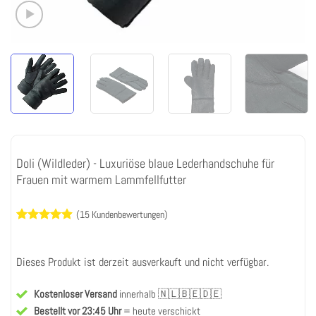
Doli (Wildleder) - Luxuriöse blaue Lederhandschuhe für
Frauen mit warmem Lammfellfutter
(
15
Kundenbewertungen)
Bewertet
15
mit
4.87
von 5,
Dieses Produkt ist derzeit ausverkauft und nicht verfügbar.
basierend
auf
Kundenbewertungen
Kostenloser Versand
innerhalb 🇳🇱🇧🇪🇩🇪
Bestellt vor 23:45 Uhr
= heute verschickt