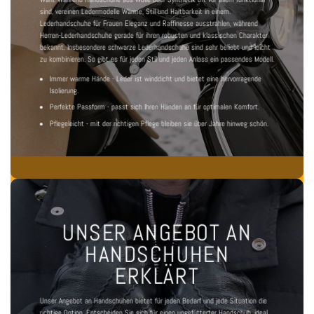
sind, vereinen Ledermodelle Wärme, Stil und Haltbarkeit in einem.
Lederhandschuhe für Frauen
Eleganz und Raffinesse ausstrahlen, während
Herren-Lederhandschuhe
gerade für ihren robusten und klassischen Charakter
bekannt. Insbesondere
schwarze Lederhandschuhe
sind sehr beliebt und leicht
zu kombinieren. So gibt es für jeden Stil und jeden Anlass ein passendes Modell.
Immer warme Hände - Leder ist winddicht und bietet eine hervorragende
Isolierung.
Perfekte Passform - passt sich Ihren Händen an für optimalen Komfort.
Pflegeleicht - mit der richtigen Pflege bleiben sie über Jahre hinweg schön.
UNSER ANGEBOT AN
HANDSCHUHEN
ERKLÄRT
Unser Angebot an Handschuhen bietet für jeden Bedarf und jede Situation die
richtige Option. Entscheiden Sie sich für einen
ungefütterter Handschuh, ideal