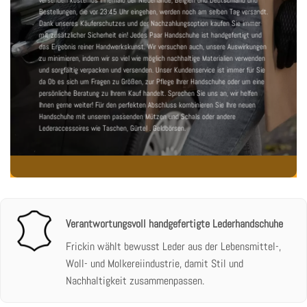
Bestellungen, die vor 23:45 Uhr eingehen, werden noch am selben Tag versandt.
Dank unseres Käuferschutzes und der Nachzahlungsoption kaufen Sie immer
mit zusätzlicher Sicherheit ein! Jedes Paar Handschuhe ist handgefertigt und
das Ergebnis reiner Handwerkskunst. Wir versuchen auch, unsere Auswirkungen
zu minimieren, indem wir so viel wie möglich nachhaltige Materialien verwenden
und sorgfältig verpacken und versenden.
Unser Kundenservice ist immer für Sie
da
Ob es sich um Fragen zu Größen, zur Pflege Ihrer Handschuhe oder um eine
persönliche Beratung zu Ihrem Kauf handelt. Sprechen Sie uns an, wir helfen
Ihnen gerne weiter! Für den perfekten Abschluss kombinieren Sie Ihre neuen
Handschuhe mit unseren passenden
Mützen und Schals
oder andere
Lederaccessoires wie
Taschen
,
Gürtel
.
Geldbörsen
.
Verantwortungsvoll handgefertigte Lederhandschuhe
Frickin wählt bewusst Leder aus der Lebensmittel-,
Woll- und Molkereiindustrie, damit Stil und
Nachhaltigkeit zusammenpassen.