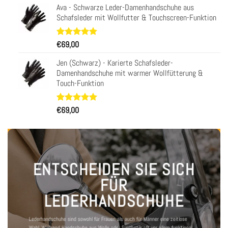
von 5,
Ava - Schwarze Leder-Damenhandschuhe aus
basierend
Schafsleder mit Wollfutter & Touchscreen-Funktion
auf
Kundenbewertungen
Bewertet
23
€
69,00
mit
4.91
von 5,
Jen (Schwarz) - Karierte Schafsleder-
basierend
Damenhandschuhe mit warmer Wollfütterung &
auf
Touch-Funktion
Kundenbewertungen
Bewertet
11
€
69,00
mit
5.00
von 5,
basierend
auf
Kundenbewertungen
ENTSCHEIDEN SIE SICH
FÜR
LEDERHANDSCHUHE
Lederhandschuhe sind sowohl für Frauen als auch für Männer eine zeitlose
Wahl. Während Handschuhe aus Wolle oder Synthetik oft vor allem funktional