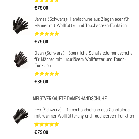
Bewertet
34
€
79,00
mit
4.97
von 5,
James (Schwarz)- Handschuhe aus Ziegenleder für
basierend
Männer mit Wollfutter und Touchscreen-Funktion
auf
Kundenbewertungen
Bewertet
31
€
79,00
mit
4.97
von 5,
Dean (Schwarz) - Sportliche Schafslederhandschuhe
basierend
für Männer mit luxuriösem Wollfutter und Touch-
auf
Funktion
Kundenbewertungen
Bewertet
29
€
69,00
mit
4.93
von 5,
basierend
MEISTVERKAUFTE DAMENHANDSCHUHE
auf
Kundenbewertungen
Eve (Schwarz) - Damenhandschuhe aus Schafsleder
mit warmer Wollfütterung und Touchscreen-Funktion
Bewertet
11
€
79,00
mit
5.00