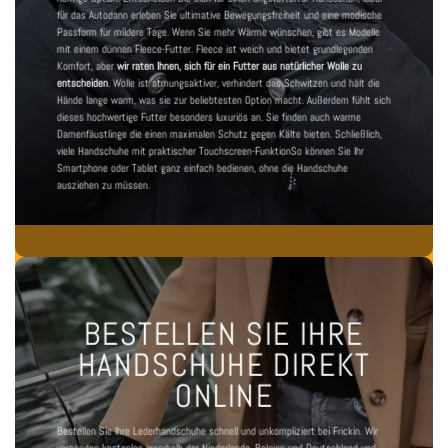
für das Auto
dann erleben Sie ultimative Bewegungsfreiheit und eine modische
Passform für mildere Tage. Wenn Sie mehr Wärme wünschen, gibt es Modelle
mit einem dünnen Fleece-Futter. Fleece ist weich und bietet grundlegenden
Komfort, aber
wir raten Ihnen, sich für ein Futter aus natürlicher Wolle zu
entscheiden
. Wolle ist atmungsaktiver, verhindert das Schwitzen und hält die
Hände lange warm, was sie zur beliebtesten Option macht. Außerdem fühlt sich
dieses hochwertige Futter besonders luxuriös an. Sie finden auch
warme
Damenfäustlinge
die einen maximalen Schutz gegen Kälte bieten. Schließlich,
viele
Handschuhe mit praktischer Touchscreen-Funktion
So können Sie Ihr
Smartphone oder Tablet ganz einfach bedienen, ohne die Handschuhe
ausziehen zu müssen.
BESTELLEN SIE IHRE
HANDSCHUHE DIREKT
ONLINE
Bestellen Sie Ihre Lederhandschuhe schnell und unkompliziert bei Frickin. Wir
versenden kostenlos innerhalb der Niederlande, Belgien und Deutschland und