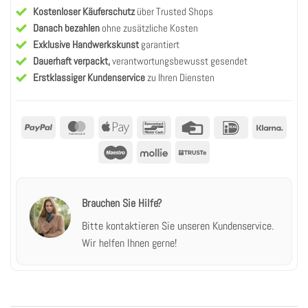
Kostenloser Käuferschutz
über Trusted Shops
Danach bezahlen
ohne zusätzliche Kosten
Exklusive Handwerkskunst
garantiert
Dauerhaft verpackt,
verantwortungsbewusst gesendet
Erstklassiger Kundenservice
zu Ihren Diensten
PayPal
MasterCard
Apple
Bancontact
Kreditkarte
IDeal
Klarn
Pay
Maestro
Mollie
Truste
Brauchen Sie Hilfe?
Bitte kontaktieren Sie unseren Kundenservice.
Wir helfen Ihnen gerne!