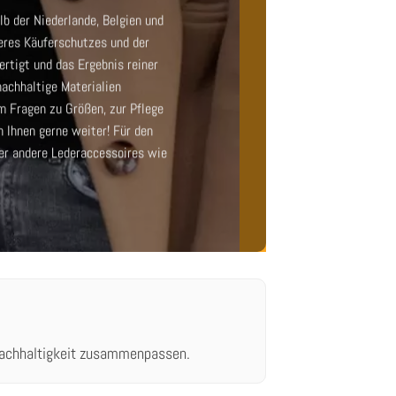
lb der Niederlande, Belgien und
eres Käuferschutzes und der
rtigt und das Ergebnis reiner
achhaltige Materialien
m Fragen zu Größen, zur Pflege
n Ihnen gerne weiter! Für den
r andere Lederaccessoires wie
 Nachhaltigkeit zusammenpassen.