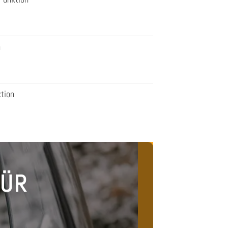
n
tion
FÜR