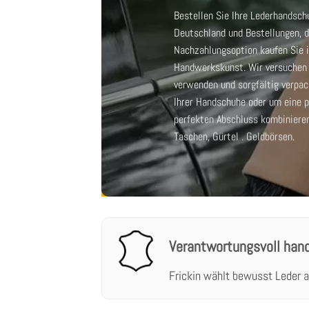
Bestellen Sie Ihre Lederhandschu
Deutschland und Bestellungen, d
Nachzahlungsoption kaufen Sie i
Handwerkskunst. Wir versuchen a
verwenden und sorgfältig verpa
Ihrer Handschuhe oder um eine p
perfekten Abschluss kombiniere
Taschen
,
Gürtel
.
Geldbörsen
.
Verantwortungsvoll han
Frickin wählt bewusst Leder a