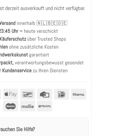
st derzeit ausverkauft und nicht verfügbar.
 Versand
innerhalb 🇳🇱🇧🇪🇩🇪
 23:45 Uhr
= heute verschickt
 Käuferschutz
über Trusted Shops
hlen
ohne zusätzliche Kosten
andwerkskunst
garantiert
rpackt,
verantwortungsbewusst gesendet
r Kundenservice
zu Ihren Diensten
MasterCard
Apple
Bancontact
Kreditkarte
IDeal
Klarna
Pay
Maestro
Mollie
Truste
rauchen Sie Hilfe?