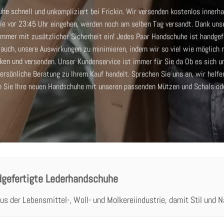
he schnell und unkompliziert bei Frickin. Wir versenden kostenlos innerha
ie vor 23:45 Uhr eingehen, werden noch am selben Tag versandt. Dank uns
mmer mit zusätzlicher Sicherheit ein! Jedes Paar Handschuhe ist handgefe
uch, unsere Auswirkungen zu minimieren, indem wir so viel wie möglich n
cken und versenden.
Unser Kundenservice ist immer für Sie da
Ob es sich u
ersönliche Beratung zu Ihrem Kauf handelt. Sprechen Sie uns an, wir helfe
n Sie Ihre neuen Handschuhe mit unseren passenden
Mützen und Schals
ode
dgefertigte Lederhandschuhe
us der Lebensmittel-, Woll- und Molkereiindustrie, damit Stil und