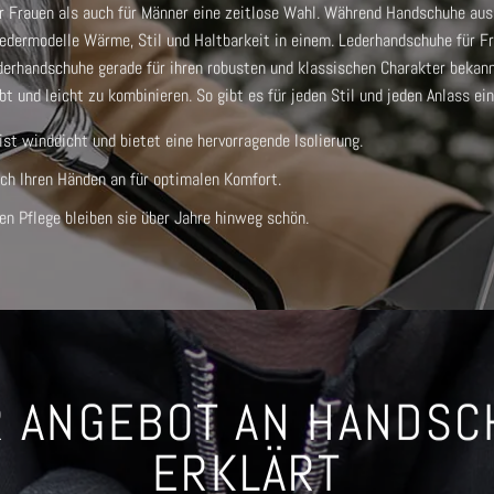
 Frauen als auch für Männer eine zeitlose Wahl. Während Handschuhe aus 
 Ledermodelle Wärme, Stil und Haltbarkeit in einem.
Lederhandschuhe für F
derhandschuhe
gerade für ihren robusten und klassischen Charakter bekan
bt und leicht zu kombinieren. So gibt es für jeden Stil und jeden Anlass ei
t winddicht und bietet eine hervorragende Isolierung.
ch Ihren Händen an für optimalen Komfort.
gen Pflege bleiben sie über Jahre hinweg schön.
 ANGEBOT AN HANDS
ERKLÄRT