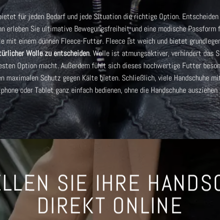
etet für jeden Bedarf und jede Situation die richtige Option. Entscheiden 
nn erleben Sie ultimative Bewegungsfreiheit und eine modische Passform 
e mit einem dünnen Fleece-Futter. Fleece ist weich und bietet grundlege
atürlicher Wolle zu entscheiden
. Wolle ist atmungsaktiver, verhindert das 
esten Option macht. Außerdem fühlt sich dieses hochwertige Futter besond
en maximalen Schutz gegen Kälte bieten. Schließlich, viele
Handschuhe mit
tphone oder Tablet ganz einfach bedienen, ohne die Handschuhe ausziehen
LLEN SIE IHRE HAND
DIREKT ONLINE