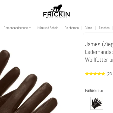
Damenhandschuhe
Hüte und Schals
Geldbörsen
Gürtel
Taschen
James (Zieg
Lederhandsc
Wollfutter u
(
23
Bewertet
23
mit
4.96
von 5,
Farbe
:
Braun
basierend
auf
Kundenbewertun