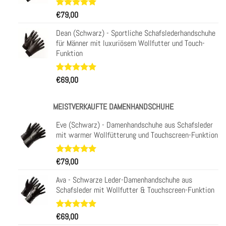
Bewertet
31
€
79,00
mit
4.97
von 5,
Dean (Schwarz) - Sportliche Schafslederhandschuhe
basierend
für Männer mit luxuriösem Wollfutter und Touch-
auf
Funktion
Kundenbewertungen
Bewertet
29
€
69,00
mit
4.93
von 5,
basierend
MEISTVERKAUFTE DAMENHANDSCHUHE
auf
Kundenbewertungen
Eve (Schwarz) - Damenhandschuhe aus Schafsleder
mit warmer Wollfütterung und Touchscreen-Funktion
Bewertet
11
€
79,00
mit
5.00
von 5,
Ava - Schwarze Leder-Damenhandschuhe aus
basierend
Schafsleder mit Wollfutter & Touchscreen-Funktion
auf
Kundenbewertungen
Bewertet
23
€
69,00
mit
4.91