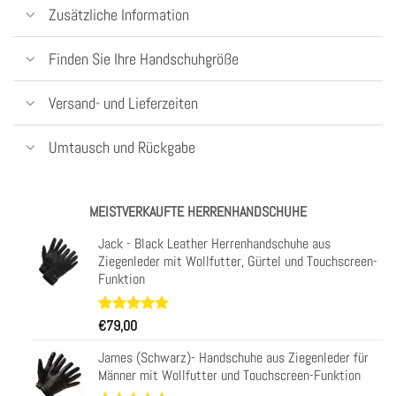
Zusätzliche Information
Finden Sie Ihre Handschuhgröße
Versand- und Lieferzeiten
Umtausch und Rückgabe
MEISTVERKAUFTE HERRENHANDSCHUHE
Jack - Black Leather Herrenhandschuhe aus
Ziegenleder mit Wollfutter, Gürtel und Touchscreen-
Funktion
Bewertet
34
€
79,00
mit
4.97
von 5,
James (Schwarz)- Handschuhe aus Ziegenleder für
basierend
Männer mit Wollfutter und Touchscreen-Funktion
auf
Kundenbewertungen