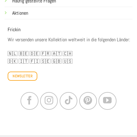
Häufig gestellte Fragen
Aktionen
Frickin
Wir versenden unsere Kollektion weltweit in die folgenden Länder:
🇳🇱
🇧🇪
🇩🇪
🇫🇷
🇦🇹
🇨🇭
🇩🇰
🇮🇹
🇫🇮
🇸🇪
🇬🇧
🇺🇸
NEWSLETTER