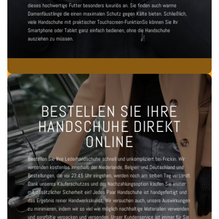
dieses hochwertige Futter besonders luxuriös an. Sie finden auch
warme
Damenfäustlinge
die einen maximalen Schutz gegen Kälte bieten. Schließlich,
viele
Handschuhe mit praktischer Touchscreen-Funktion
So können Sie Ihr
Smartphone oder Tablet ganz einfach bedienen, ohne die Handschuhe
ausziehen zu müssen.
BESTELLEN SIE IHRE
HANDSCHUHE DIREKT
ONLINE
Bestellen Sie Ihre Lederhandschuhe schnell und unkompliziert bei Frickin. Wir
versenden kostenlos innerhalb der Niederlande, Belgien und Deutschland und
Bestellungen, die vor 23:45 Uhr eingehen, werden noch am selben Tag versandt.
Dank unseres Käuferschutzes und der Nachzahlungsoption kaufen Sie immer
mit zusätzlicher Sicherheit ein! Jedes Paar Handschuhe ist handgefertigt und
das Ergebnis reiner Handwerkskunst. Wir versuchen auch, unsere Auswirkungen
zu minimieren, indem wir so viel wie möglich nachhaltige Materialien verwenden
und sorgfältig verpacken und versenden.
Unser Kundenservice ist immer für Sie