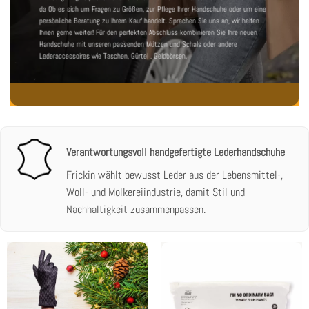
da
Ob es sich um Fragen zu Größen, zur Pflege Ihrer Handschuhe oder um eine
persönliche Beratung zu Ihrem Kauf handelt. Sprechen Sie uns an, wir helfen
Ihnen gerne weiter! Für den perfekten Abschluss kombinieren Sie Ihre neuen
Handschuhe mit unseren passenden
Mützen und Schals
oder andere
Lederaccessoires wie
Taschen
,
Gürtel
.
Geldbörsen
.
Verantwortungsvoll handgefertigte Lederhandschuhe
Frickin wählt bewusst Leder aus der Lebensmittel-,
Woll- und Molkereiindustrie, damit Stil und
Nachhaltigkeit zusammenpassen.