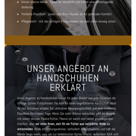
Immer warme Hände - Leder ist winddicht und bietet eine hervorragende
Isolierung.
Perfekte Passform - passt sich Ihren Händen an für optimalen Komfort.
Pflegeleicht - mit der richtigen Pflege bleiben sie über Jahre hinweg schön.
UNSER ANGEBOT AN
HANDSCHUHEN
ERKLÄRT
Unser Angebot an Handschuhen bietet für jeden Bedarf und jede Situation die
richtige Option. Entscheiden Sie sich für einen
ungefütterter Handschuh, ideal
für das Auto
dann erleben Sie ultimative Bewegungsfreiheit und eine modische
Passform für mildere Tage. Wenn Sie mehr Wärme wünschen, gibt es Modelle
mit einem dünnen Fleece-Futter. Fleece ist weich und bietet grundlegenden
Komfort, aber
wir raten Ihnen, sich für ein Futter aus natürlicher Wolle zu
entscheiden
. Wolle ist atmungsaktiver, verhindert das Schwitzen und hält die
Hände lange warm, was sie zur beliebtesten Option macht. Außerdem fühlt sich