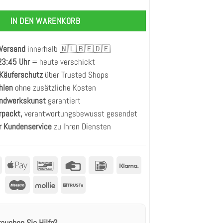
IN DEN WARENKORB
 Versand
innerhalb 🇳🇱🇧🇪🇩🇪
 23:45 Uhr
= heute verschickt
 Käuferschutz
über Trusted Shops
hlen
ohne zusätzliche Kosten
andwerkskunst
garantiert
rpackt,
verantwortungsbewusst gesendet
r Kundenservice
zu Ihren Diensten
MasterCard
Apple
Bancontact
Kreditkarte
IDeal
Klarna
Pay
Maestro
Mollie
Truste