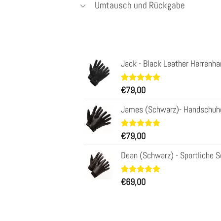
Umtausch und Rückgabe
Jack - Black Leather Herrenha
Bewertet
34
€
79,00
mit
4.97
von 5,
James (Schwarz)- Handschuhe 
basierend
auf
Kundenbewertungen
Bewertet
31
€
79,00
mit
4.97
von 5,
Dean (Schwarz) - Sportliche 
basierend
auf
Kundenbewertungen
Bewertet
29
€
69,00
mit
4.93
von 5,
basierend
auf
Kundenbewertungen