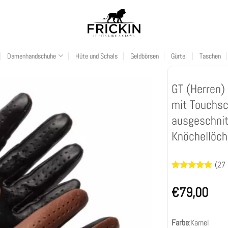
Damenhandschuhe
Hüte und Schals
Geldbörsen
Gürtel
Taschen
GT (Herren)
mit Touchsc
ausgeschni
Knöchellöch
(
27
Bewertet
27
mit
4.93
€
79,00
von 5,
basierend
auf
Kundenbewertun
Farbe
:
Kamel