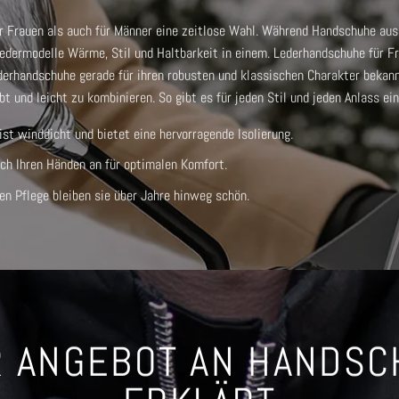
 Frauen als auch für Männer eine zeitlose Wahl. Während Handschuhe aus 
 Ledermodelle Wärme, Stil und Haltbarkeit in einem.
Lederhandschuhe für F
derhandschuhe
gerade für ihren robusten und klassischen Charakter bekan
bt und leicht zu kombinieren. So gibt es für jeden Stil und jeden Anlass ei
t winddicht und bietet eine hervorragende Isolierung.
ch Ihren Händen an für optimalen Komfort.
gen Pflege bleiben sie über Jahre hinweg schön.
 ANGEBOT AN HANDS