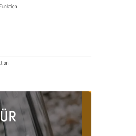
Funktion
n
tion
FÜR