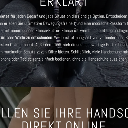
ERKLÄRT
etet für jeden Bedarf und jede Situation die richtige Option. Entscheiden 
nn erleben Sie ultimative Bewegungsfreiheit und eine modische Passform 
e mit einem dünnen Fleece-Futter. Fleece ist weich und bietet grundlege
atürlicher Wolle zu entscheiden
. Wolle ist atmungsaktiver, verhindert das 
esten Option macht. Außerdem fühlt sich dieses hochwertige Futter besond
en maximalen Schutz gegen Kälte bieten. Schließlich, viele
Handschuhe mit
tphone oder Tablet ganz einfach bedienen, ohne die Handschuhe ausziehen
LLEN SIE IHRE HAND
DIREKT ONLINE