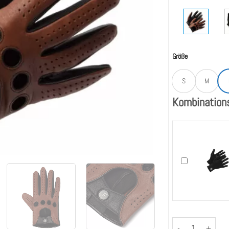
Größe
S
M
Kombination
Auch "Liam - Sp
GT (Heren) - Came