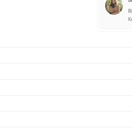
B
B
K