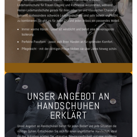
Lederhandschuhe für Frauen
Eleganz und Raffinesse ausstrahlen, während
Herren-Lederhandschuhe
gerade für ihren robusten und klassischen Charakter
bekannt. Insbesondere
schwarze Lederhandschuhe
sind sehr beliebt und leicht
zu kombinieren. So gibt es für jeden Stil und jeden Anlass ein passendes Modell.
Immer warme Hände - Leder ist winddicht und bietet eine hervorragende
Isolierung.
Perfekte Passform - passt sich Ihren Händen an für optimalen Komfort.
Pflegeleicht - mit der richtigen Pflege bleiben sie über Jahre hinweg schön.
UNSER ANGEBOT AN
HANDSCHUHEN
ERKLÄRT
Unser Angebot an Handschuhen bietet für jeden Bedarf und jede Situation die
richtige Option. Entscheiden Sie sich für einen
ungefütterter Handschuh, ideal
für das Auto
dann erleben Sie ultimative Bewegungsfreiheit und eine modische