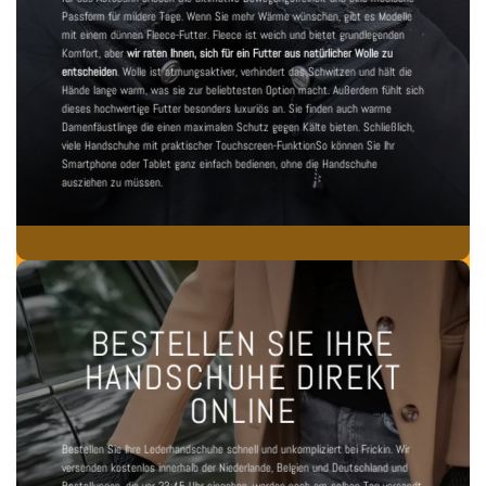
Passform für mildere Tage. Wenn Sie mehr Wärme wünschen, gibt es Modelle
mit einem dünnen Fleece-Futter. Fleece ist weich und bietet grundlegenden
Komfort, aber
wir raten Ihnen, sich für ein Futter aus natürlicher Wolle zu
entscheiden
. Wolle ist atmungsaktiver, verhindert das Schwitzen und hält die
Hände lange warm, was sie zur beliebtesten Option macht. Außerdem fühlt sich
dieses hochwertige Futter besonders luxuriös an. Sie finden auch
warme
Damenfäustlinge
die einen maximalen Schutz gegen Kälte bieten. Schließlich,
viele
Handschuhe mit praktischer Touchscreen-Funktion
So können Sie Ihr
Smartphone oder Tablet ganz einfach bedienen, ohne die Handschuhe
ausziehen zu müssen.
BESTELLEN SIE IHRE
HANDSCHUHE DIREKT
ONLINE
Bestellen Sie Ihre Lederhandschuhe schnell und unkompliziert bei Frickin. Wir
versenden kostenlos innerhalb der Niederlande, Belgien und Deutschland und
Bestellungen, die vor 23:45 Uhr eingehen, werden noch am selben Tag versandt.