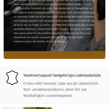
Dank unseres Käuferschutzes und der Nachzahlungsoption kaufen Sie immer
mit zusätzlicher Sicherheit ein! Jedes Paar Handschuhe ist handgefertigt und
das Ergebnis reiner Handwerkskunst. Wir versuchen auch, unsere Auswirkungen
zu minimieren, indem wir so viel wie möglich nachhaltige Materialien verwenden
und sorgfältig verpacken und versenden.
Unser Kundenservice ist immer für Sie
da
Ob es sich um Fragen zu Größen, zur Pflege Ihrer Handschuhe oder um eine
persönliche Beratung zu Ihrem Kauf handelt. Sprechen Sie uns an, wir helfen
Ihnen gerne weiter! Für den perfekten Abschluss kombinieren Sie Ihre neuen
Handschuhe mit unseren passenden
Mützen und Schals
oder andere
Lederaccessoires wie
Taschen
,
Gürtel
.
Geldbörsen
.
Verantwortungsvoll handgefertigte Lederhandschuhe
Frickin wählt bewusst Leder aus der Lebensmittel-,
Woll- und Molkereiindustrie, damit Stil und
Nachhaltigkeit zusammenpassen.