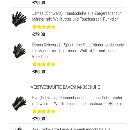
Bewertet
34
€
79,00
mit
4.97
von 5,
James (Schwarz)- Handschuhe aus Ziegenleder für
basierend
Männer mit Wollfutter und Touchscreen-Funktion
auf
Kundenbewertungen
Bewertet
31
€
79,00
mit
4.97
von 5,
Dean (Schwarz) - Sportliche Schafslederhandschuhe
basierend
für Männer mit luxuriösem Wollfutter und Touch-
auf
Funktion
Kundenbewertungen
Bewertet
29
€
69,00
mit
4.93
von 5,
basierend
MEISTVERKAUFTE DAMENHANDSCHUHE
auf
Kundenbewertungen
Eve (Schwarz) - Damenhandschuhe aus Schafsleder
mit warmer Wollfütterung und Touchscreen-Funktion
Bewertet
11
€
79,00
mit
5.00
von 5,
Ava - Schwarze Leder-Damenhandschuhe aus