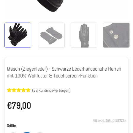
Mason (Ziegenleder) - Schwarze Lederhandschuhe Herren
mit 100% Wollfutter & Touchscreen-Funktion
(
28
Kundenbewertungen)
Bewertet
28
mit
4.93
€
79,00
von 5,
basierend
auf
AUSWAHL ZURÜCKSETZEN
Kundenbewertungen
Größe