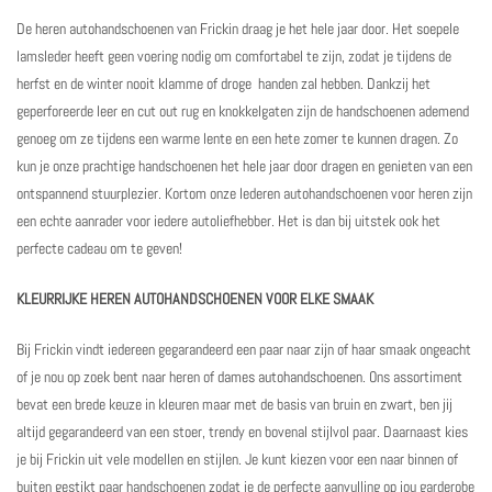
De heren autohandschoenen van Frickin draag je het hele jaar door. Het soepele
lamsleder heeft geen voering nodig om comfortabel te zijn, zodat je tijdens de
herfst en de winter nooit klamme of droge
handen zal hebben. Dankzij het
geperforeerde leer en cut out rug en knokkelgaten zijn de handschoenen ademend
genoeg om ze tijdens een warme lente en een hete zomer te kunnen dragen. Zo
kun je onze prachtige handschoenen het hele jaar door dragen en genieten van een
ontspannend stuurplezier. Kortom onze lederen autohandschoenen voor heren zijn
een echte aanrader voor iedere autoliefhebber. Het is dan bij uitstek ook het
perfecte cadeau om te geven!
KLEURRIJKE HEREN AUTOHANDSCHOENEN VOOR ELKE SMAAK
Bij Frickin vindt iedereen gegarandeerd een paar naar zijn of
haar
smaak ongeacht
of je nou op zoek bent naar heren of
dames autohandschoenen
. Ons assortiment
bevat een brede keuze in kleuren maar met de basis van bruin en zwart, ben jij
altijd gegarandeerd van een stoer, trendy en bovenal stijlvol paar. Daarnaast kies
je bij Frickin uit vele modellen en stijlen. Je kunt kiezen voor een naar binnen of
buiten gestikt paar handschoenen zodat je de perfecte aanvulling op jou garderobe