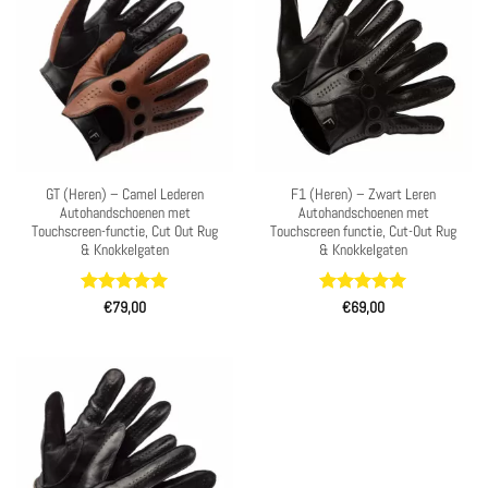
GT (Heren) – Camel Lederen
F1 (Heren) – Zwart Leren
Autohandschoenen met
Autohandschoenen met
Touchscreen-functie, Cut Out Rug
Touchscreen functie, Cut-Out Rug
& Knokkelgaten
& Knokkelgaten
Waardering
Waardering
€
79,00
€
69,00
4.93
uit 5
5
uit 5