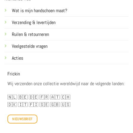
Wat is mijn handschoen maat?
Verzending & levertijden
Ruilen & retourneren
Veelgestelde vragen
Acties
Frickin
Wij verzenden onze collectie wereldwijd naar de volgende landen:
🇳🇱
🇧🇪
🇩🇪
🇫🇷
🇦🇹
🇨🇭
🇩🇰
🇮🇹
🇫🇮
🇸🇪
🇬🇧
🇺🇸
NIEUWSBRIEF