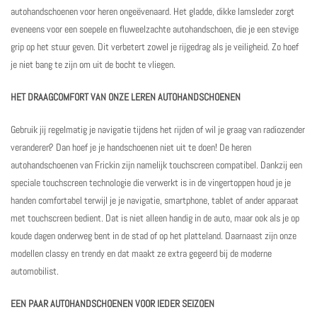
autohandschoenen voor heren ongeëvenaard. Het gladde, dikke lamsleder zorgt
eveneens voor een soepele en fluweelzachte autohandschoen, die je een stevige
grip op het stuur geven. Dit verbetert zowel je rijgedrag als je veiligheid. Zo hoef
je niet bang te zijn om uit de bocht te vliegen.
HET DRAAGCOMFORT VAN ONZE LEREN AUTOHANDSCHOENEN
Gebruik jij regelmatig je navigatie tijdens het rijden of wil je graag van radiozender
veranderen? Dan hoef je je handschoenen niet uit te doen! De heren
autohandschoenen van Frickin zijn namelijk
touchscreen compatibel
. Dankzij een
speciale touchscreen technologie die verwerkt is in de vingertoppen houd je je
handen comfortabel terwijl je je navigatie, smartphone, tablet of ander apparaat
met touchscreen bedient. Dat is niet alleen handig in de auto, maar ook als je op
koude dagen onderweg bent in de stad of op het platteland. Daarnaast zijn onze
modellen classy en trendy en dat maakt ze extra gegeerd bij de moderne
automobilist.
EEN PAAR AUTOHANDSCHOENEN VOOR IEDER SEIZOEN