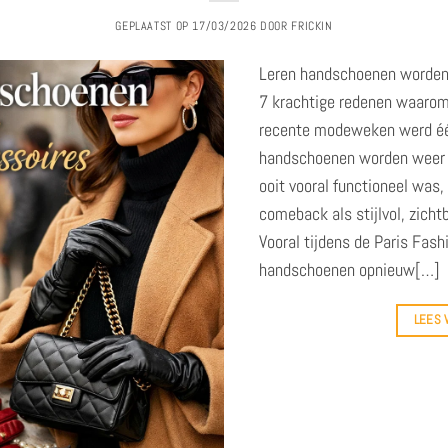
GEPLAATST OP
17/03/2026
DOOR
FRICKIN
Leren handschoenen worden
7 krachtige redenen waarom 
recente modeweken werd één
handschoenen worden weer 
ooit vooral functioneel was,
comeback als stijlvol, zich
Vooral tijdens de Paris Fash
handschoenen opnieuw[…]
LEES