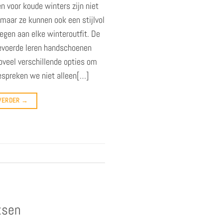
 voor koude winters zijn niet
 maar ze kunnen ook een stijlvol
egen aan elke winteroutfit. De
gevoerde leren handschoenen
zoveel verschillende opties om
 bespreken we niet alleen[…]
 VERDER
→
tsen