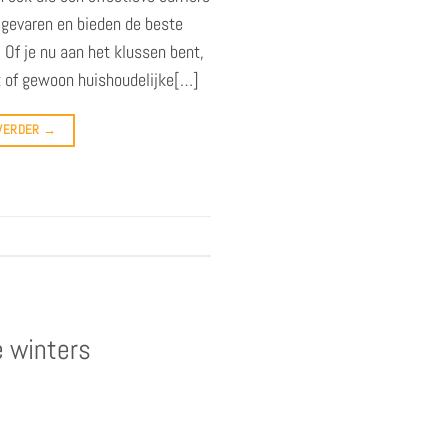
e gevaren en bieden de beste
 Of je nu aan het klussen bent,
t of gewoon huishoudelijke[…]
 VERDER
→
 winters