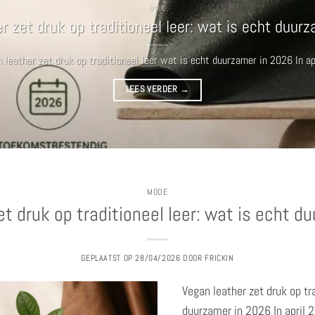
MODE
r zet druk op traditioneel leer: wat is echt duur
 leather zet druk op traditioneel leer wat is echt duurzamer in 2026 In apri
LEES VERDER
→
MODE
et druk op traditioneel leer: wat is echt d
GEPLAATST OP
28/04/2026
DOOR
FRICKIN
Vegan leather zet druk op tr
duurzamer in 2026 In april 2