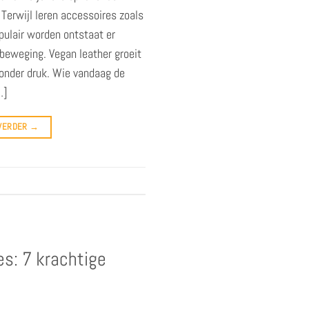
Terwijl leren accessoires zoals
ulair worden ontstaat er
nbeweging. Vegan leather groeit
r onder druk. Wie vandaag de
…]
 VERDER
→
s: 7 krachtige