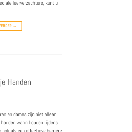
peciale leerverzachters, kunt u
 VERDER
→
 je Handen
en en dames zijn niet alleen
e handen warm houden tijdens
 ook als een effectieve barrière