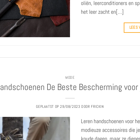
oliën, leerconditioners en s
het leer zacht en[…]
LEES
MODE
Handschoenen De Beste Bescherming voor
GEPLAATST OP
29/08/2023
DOOR
FRICKIN
Leren handschoenen voor her
modieuze accessoires die j
koude dagen, maar ze dienen