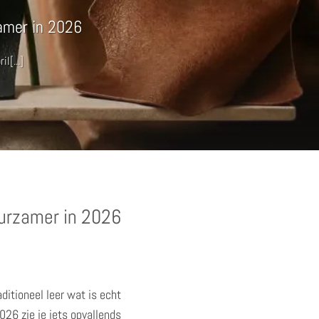
zamer in 2026
l[...]
uurzamer in 2026
aditioneel leer wat is echt
026 zie je iets opvallends