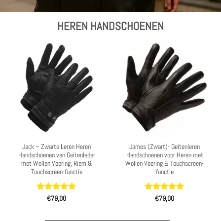
HEREN HANDSCHOENEN
Jack – Zwarte Leren Heren
James (Zwart)- Geitenleren
Handschoenen van Geitenleder
Handschoenen voor Heren met
met Wollen Voering, Riem &
Wollen Voering & Touchscreen-
Touchscreen-functie
functie
Waardering
Waardering
€
79,00
€
79,00
4.97
uit 5
4.97
uit 5