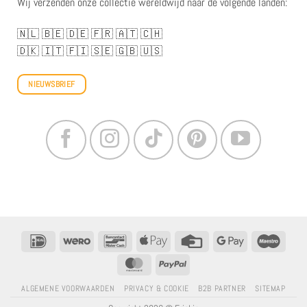
Wij verzenden onze collectie wereldwijd naar de volgende landen:
🇳🇱
🇧🇪
🇩🇪
🇫🇷
🇦🇹
🇨🇭
🇩🇰
🇮🇹
🇫🇮
🇸🇪
🇬🇧
🇺🇸
NIEUWSBRIEF
IDeal
Wero
Bancontact
Apple
Creditcard
Google
Maestr
betalen
Betalen
MasterCard
PayPal
ALGEMENE VOORWAARDEN
PRIVACY & COOKIE
B2B PARTNER
SITEMAP