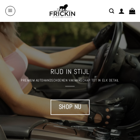
Overslaan
naar
inhoud
RIJD IN STIJL
PREMIUM AUTOHANDSCHOENEN VAKMANSCHAP TOT IN ELK DETAIL
SHOP NU