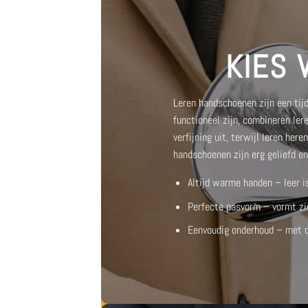
klantbeoordelingen
KIES
Leren handschoenen zijn een tij
functioneel zijn, combineren le
verfijning uit, terwijl
leren here
handschoenen
zijn erg geliefd e
Altijd warme handen – leer i
Perfecte pasvorm – vormt zi
Eenvoudig onderhoud – met de