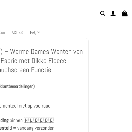
sen
ACTIES
FAQ
t) – Warme Dames Wanten van
 Fabric met Dikke Fleece
ouchscreen Functie
klantbeoordelingen)
omenteel niet op voorraad.
en
nding
binnen 🇳🇱🇧🇪🇩🇪
esteld
= vandaag verzonden