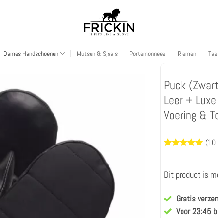
Dames Handschoenen
Mutsen & Sjaals
Portemonnees
Riemen
Tas
Puck (Zwar
Leer + Luxe
Voering & T
(
10
Waardering
10
5
op 5
gebaseerd
Dit product is m
op
klantbeoordeling
Gratis verze
Voor 23:45 b