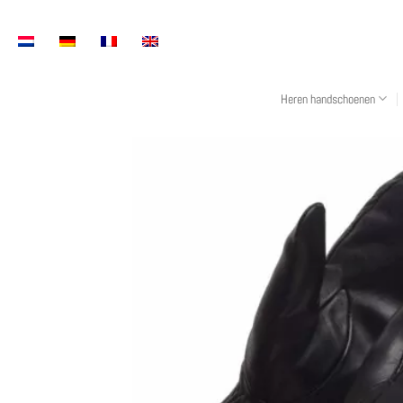
Overslaan
naar
inhoud
Heren handschoenen