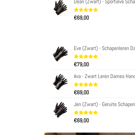
Dean (Zwart) - Sportieve Sch
op
klantbeoordelingen
Waardering
29
€
69,00
4.93
op 5
gebaseerd
op
klantbeoordelingen
Eve (Zwart) - Schapenleren 
Waardering
11
€
79,00
5.00
op 5
gebaseerd
Ava - Zwart Leren Dames Han
op
klantbeoordelingen
Waardering
23
€
69,00
4.91
op 5
gebaseerd
Jen (Zwart) - Geruite Schap
op
klantbeoordelingen
Waardering
11
€
69,00
5.00
op 5
gebaseerd
op