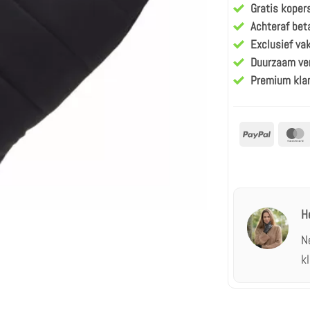
Gratis kope
Achteraf bet
Exclusief v
Duurzaam ve
Premium kla
PayPal
H
N
k