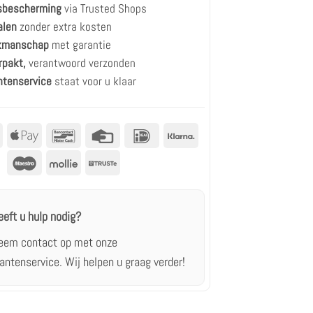
rsbescherming
via Trusted Shops
alen
zonder extra kosten
akmanschap
met garantie
rpakt,
verantwoord verzonden
ntenservice
staat voor u klaar
MasterCard
Apple
Bancontact
Creditcard
IDeal
Klarna
betalen
Maestro
Mollie
Truste
eeft u hulp nodig?
eem contact op met onze
lantenservice.
Wij helpen u graag verder!