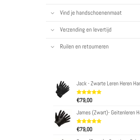
Vind je handschoenenmaat
Verzending en levertijd
Ruilen en retourneren
Jack - Zwarte Leren Heren Ha
Waardering
34
€
79,00
4.97
op 5
gebaseerd
James (Zwart)- Geitenleren H
op
klantbeoordelingen
Waardering
31
€
79,00
4.97
op 5
gebaseerd