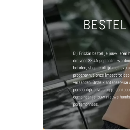
BESTEL
Bij Frickin bestel je jouw leren
die vóór 23:45 geplaatst worden
betalen, shop je altijd met ext
proberen we onze impact te bepe
verzenden.
Onze klantenservice s
persoonlijk advies bij je aankoo
combineer je jouw nieuwe hand
portemonnees
.