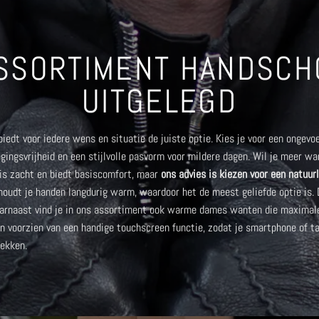
SSORTIMENT HANDSC
UITGELEGD
edt voor iedere wens en situatie de juiste optie. Kies je voor een
ongevoe
egingsvrijheid en een stijlvolle pasvorm voor mildere dagen. Wil je meer w
 is zacht en biedt basiscomfort, maar
ons advies is kiezen voor een natuurl
 houdt je handen langdurig warm, waardoor het de meest geliefde optie is.
aarnaast vind je in ons assortiment ook
warme dames wanten
die maximale
 voorzien van een handige touchscreen functie
, zodat je smartphone of ta
rekken.