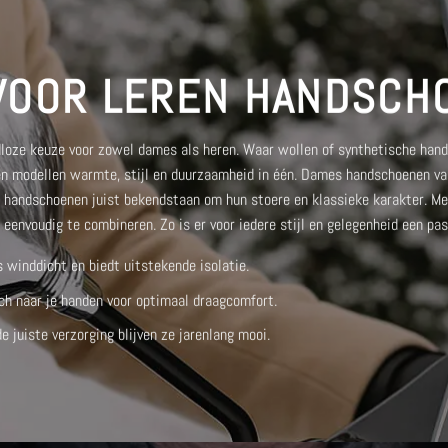
 VOOR LEREN HANDSCH
dloze keuze voor zowel dames als heren. Waar wollen of synthetische han
ren modellen warmte, stijl en duurzaamheid in één.
Dames handschoenen van
n handschoenen
juist bekendstaan om hun stoere en klassieke karakter. 
n eenvoudig te combineren. Zo is er voor iedere stijl en gelegenheid een pa
s winddicht en biedt uitstekende isolatie.
ch naar je handen voor optimaal draagcomfort.
 juiste verzorging blijven ze jarenlang mooi.