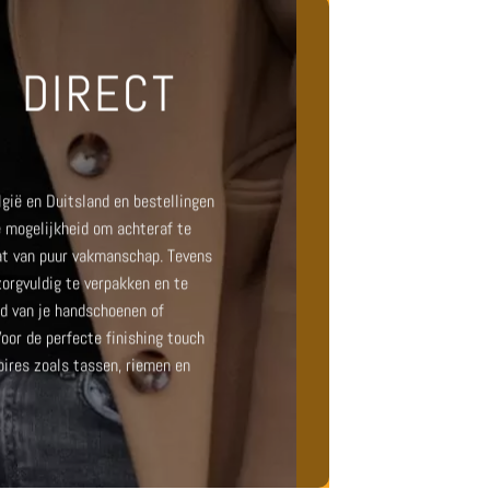
 DIRECT
lgië en Duitsland en bestellingen
e mogelijkheid om achteraf te
aat van puur vakmanschap. Tevens
orgvuldig te verpakken en te
d van je handschoenen of
Voor de perfecte finishing touch
oires zoals
tassen
,
riemen
en