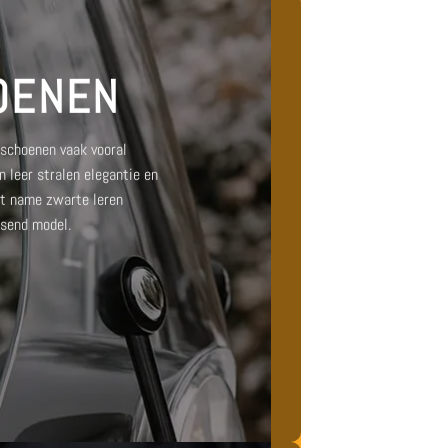
OENEN
dschoenen vaak vooral
 leer
stralen elegantie en
Met name
zwarte leren
ssend model.