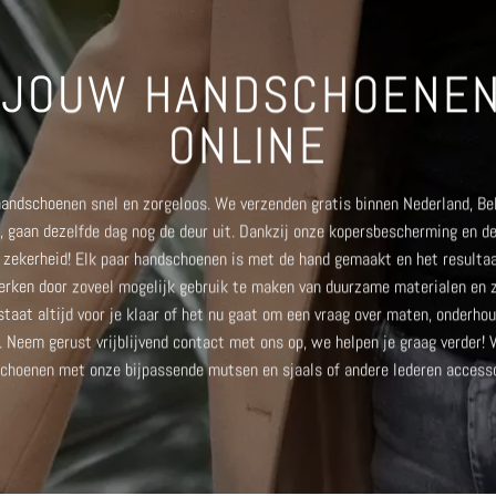
 JOUW HANDSCHOENEN
ONLINE
 handschoenen snel en zorgeloos. We verzenden gratis binnen Nederland, Be
, gaan dezelfde dag nog de deur uit. Dankzij onze kopersbescherming en d
ra zekerheid! Elk paar handschoenen is met de hand gemaakt en het result
rken door zoveel mogelijk gebruik te maken van duurzame materialen en z
taat altijd voor je klaar
of het nu gaat om een vraag over maten, onderhou
p. Neem gerust vrijblijvend contact met ons op, we helpen je graag verder! 
schoenen met onze bijpassende
mutsen en sjaals
of andere lederen access