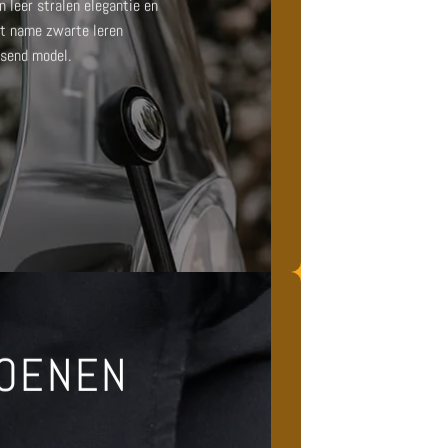
 leer
stralen elegantie en
Met name
zwarte leren
ssend model.
HOENEN