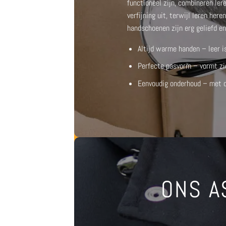
functioneel zijn, combineren le
verfijning uit, terwijl
leren here
handschoenen
zijn erg geliefd e
Altijd warme handen – leer i
Perfecte pasvorm – vormt zi
Eenvoudig onderhoud – met de
ONS A