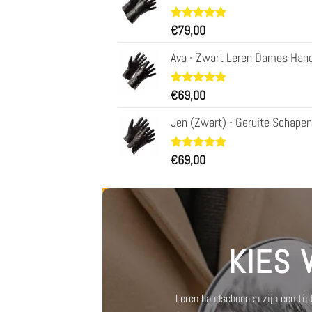
Waardering
11
€
79,00
5.00
op 5
gebaseerd
Ava - Zwart Leren Dames Han
op
klantbeoordelingen
Waardering
23
€
69,00
4.91
op 5
gebaseerd
Jen (Zwart) - Geruite Schap
op
klantbeoordelingen
Waardering
11
€
69,00
5.00
op 5
gebaseerd
op
klantbeoordelingen
KIES
Leren handschoenen zijn een tij