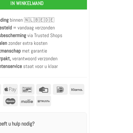
IN WINKELMAND
nding
binnen 🇳🇱🇧🇪🇩🇪
esteld
= vandaag verzonden
rsbescherming
via Trusted Shops
alen
zonder extra kosten
akmanschap
met garantie
rpakt,
verantwoord verzonden
ntenservice
staat voor u klaar
MasterCard
Apple
Bancontact
Creditcard
IDeal
Klarna
betalen
Maestro
Mollie
Truste
eeft u hulp nodig?