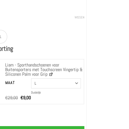
WISSEN
L
rting
Liam - Sporthandschoenen voor
Buitensporters met Touchscreen Vingertip &
Siliconen Palm voor Grip
Liam - Sporthandschoenen voor Buitensporters met Touchscreen Vingertip & Siliconen 
MAAT
Duidelijk
Oorspronkelijke
Huidige
€
29,00
€
9,00
prijs
prijs
was:
is:
€29,00.
€9,00.
itenleren Handschoenen voor Heren met Wollen Voering & Touchscreen-fu