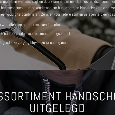
ren modellen warmte, stijl en duurzaamheid in één.
Dames handschoenen van
n handschoenen
juist bekendstaan om hun stoere en klassieke karakter. 
n eenvoudig te combineren. Zo is er voor iedere stijl en gelegenheid een pa
s winddicht en biedt uitstekende isolatie.
ch naar je handen voor optimaal draagcomfort.
 juiste verzorging blijven ze jarenlang mooi.
SSORTIMENT HANDSC
UITGELEGD