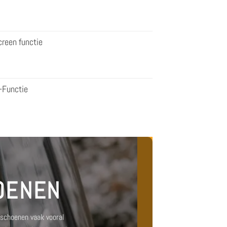
reen functie
-Functie
OENEN
dschoenen vaak vooral