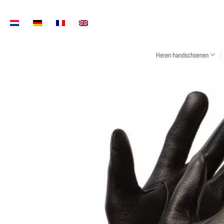
Overslaan
naar
inhoud
Heren handschoenen