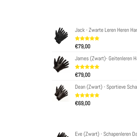
Jack - Zwarte Leren Heren Ha
Waardering
34
€
79,00
4.97
op 5
gebaseerd
James (Zwart)- Geitenleren H
op
klantbeoordelingen
Waardering
31
€
79,00
4.97
op 5
gebaseerd
Dean (Zwart) - Sportieve Sch
op
klantbeoordelingen
Waardering
29
€
69,00
4.93
op 5
gebaseerd
op
klantbeoordelingen
Eve (Zwart) - Schapenleren 