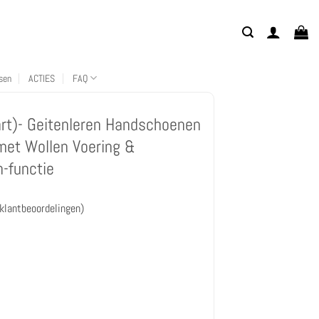
sen
ACTIES
FAQ
rt)- Geitenleren Handschoenen
met Wollen Voering &
-functie
klantbeoordelingen)
en