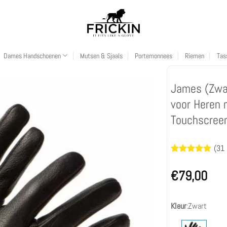
Dames Handschoenen
Mutsen & Sjaals
Portemonnees
Riemen
Tas
James (Zwa
voor Heren 
Touchscreen
(
31
Waardering
31
4.97
op 5
€
79,00
gebaseerd
op
klantbeoordeling
Kleur
:
Zwart