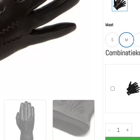
Maat
S
M
Combinatieko
Ook toevoegen "
James (Zwart)- Ge