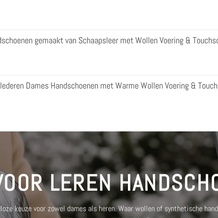
dschoenen gemaakt van Schaapsleer met Wollen Voering & Touchsc
enlederen Dames Handschoenen met Warme Wollen Voering & Touch
 VOOR LEREN HANDSCH
dloze keuze voor zowel dames als heren. Waar wollen of synthetische han