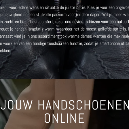
edt voor iedere wens en situatie de juiste optie. Kies je voor een
ongevoe
egingsvrijheid en een stijlvolle pasvorm voor mildere dagen. Wil je meer w
 is zacht en biedt basiscomfort, maar
ons advies is kiezen voor een natuurl
 houdt je handen langdurig warm, waardoor het de meest geliefde optie is.
aarnaast vind je in ons assortiment ook
warme dames wanten
die maximale
 voorzien van een handige touchscreen functie
, zodat je smartphone of ta
rekken.
 JOUW HANDSCHOENEN
ONLINE