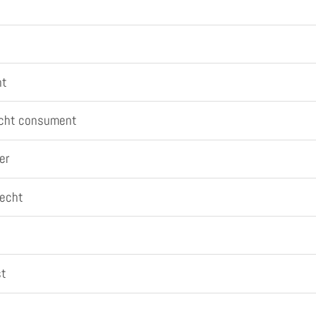
nt
recht consument
er
recht
st