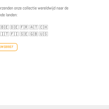
erzenden onze collectie wereldwijd naar de
nde landen:
🇧🇪
🇩🇪
🇫🇷
🇦🇹
🇨🇭
🇮🇹
🇫🇮
🇸🇪
🇬🇧
🇺🇸
UWSBRIEF