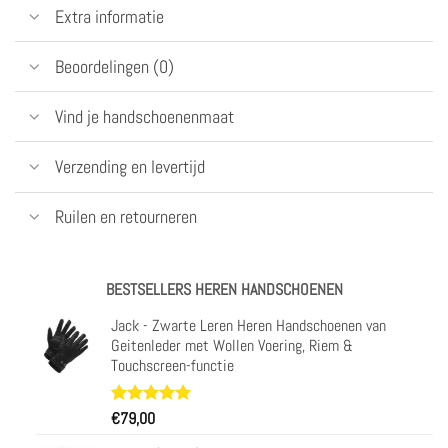
Extra informatie
Beoordelingen (0)
Vind je handschoenenmaat
Verzending en levertijd
Ruilen en retourneren
BESTSELLERS HEREN HANDSCHOENEN
Jack - Zwarte Leren Heren Handschoenen van
Geitenleder met Wollen Voering, Riem &
Touchscreen-functie
Waardering
34
€
79,00
4.97
op 5
gebaseerd