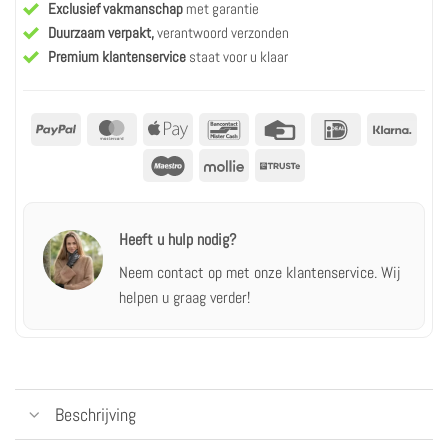
Exclusief vakmanschap
met garantie
Duurzaam verpakt,
verantwoord verzonden
Premium klantenservice
staat voor u klaar
PayPal
MasterCard
Apple
Bancontact
Creditcard
IDeal
Klarn
betalen
Maestro
Mollie
Truste
Heeft u hulp nodig?
Neem contact op met onze klantenservice.
Wij
helpen u graag verder!
Beschrijving