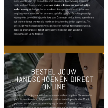
meer warmte, dan zijn er modellen met een dunne fleecevoering. Fleece is
zacht en biedt basiscomfort, maar
ons advies is kiezen voor een natuurlijke
wollen voering
. Wol ademt beter, voorkomt transpiratie en houdt je handen
langdurig warm, waardoor het de meest geliefde optie is. Deze hoogwaardige
voering voelt bovendien bijzonder luxe aan. Daarnaast vind je in ons assortiment
ook
warme dames wanten
die maximale bescherming bieden tegen kou. Tot
slotte zijn veel
handschoenen voorzien van een handige touchscreen functie
,
zodat je smartphone of tablet eenvoudig te bedienen blijft zonder je
handschoenen uit te trekken.
BESTEL JOUW
HANDSCHOENEN DIRECT
ONLINE
Bij Frickin bestel je jouw leren handschoenen snel en zorgeloos. We verzenden
gratis binnen Nederland, België en Duitsland en bestellingen die vóór 23:45
geplaatst worden, gaan dezelfde dag nog de deur uit. Dankzij onze
kopersbescherming en de mogelijkheid om achteraf te betalen, shop je altijd