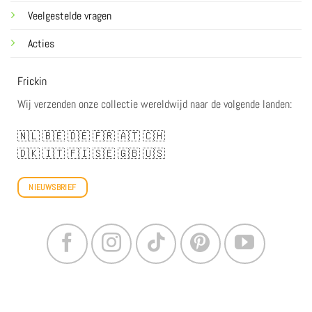
Veelgestelde vragen
Acties
Frickin
Wij verzenden onze collectie wereldwijd naar de volgende landen:
🇳🇱
🇧🇪
🇩🇪
🇫🇷
🇦🇹
🇨🇭
🇩🇰
🇮🇹
🇫🇮
🇸🇪
🇬🇧
🇺🇸
NIEUWSBRIEF