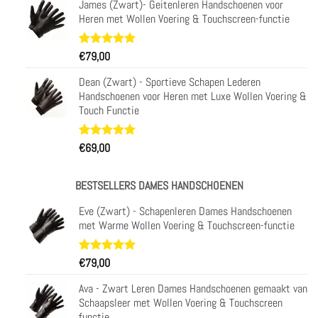
James (Zwart)- Geitenleren Handschoenen voor
op
Heren met Wollen Voering & Touchscreen-functie
klantbeoordelingen
Waardering
31
€
79,00
4.97
op 5
gebaseerd
Dean (Zwart) - Sportieve Schapen Lederen
op
Handschoenen voor Heren met Luxe Wollen Voering &
klantbeoordelingen
Touch Functie
Waardering
29
€
69,00
4.93
op 5
gebaseerd
op
BESTSELLERS DAMES HANDSCHOENEN
klantbeoordelingen
Eve (Zwart) - Schapenleren Dames Handschoenen
met Warme Wollen Voering & Touchscreen-functie
Waardering
11
€
79,00
5.00
op 5
gebaseerd
Ava - Zwart Leren Dames Handschoenen gemaakt van
op
Schaapsleer met Wollen Voering & Touchscreen
klantbeoordelingen
functie