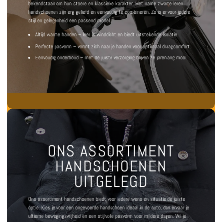
bekendstaan om hun stoere en klassieke karakter. Met name
zwarte leren
handschoenen
zijn erg geliefd en eenvoudig te combineren. Zo is er voor iedere
stijl en gelegenheid een passend model.
Altijd warme handen – leer is winddicht en biedt uitstekende isolatie.
Perfecte pasvorm – vormt zich naar je handen voor optimaal draagcomfort.
Eenvoudig onderhoud – met de juiste verzorging blijven ze jarenlang mooi.
ONS ASSORTIMENT
HANDSCHOENEN
UITGELEGD
Ons assortiment handschoenen biedt voor iedere wens en situatie de juiste
optie. Kies je voor een
ongevoerde handschoen ideaal in de auto
, dan ervaar je
ultieme bewegingsvrijheid en een stijlvolle pasvorm voor mildere dagen. Wil je