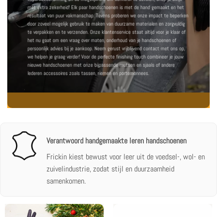
met extra zekerheid! Elk paar handschoenen is met de hand gemaakt en het
resultaat van puur vakmanschap. Tevens proberen we onze impact te beperken
door zoveel mogelijk gebruik te maken van duurzame materialen en zorgvuldig
te verpakken en te verzenden.
Onze klantenservice staat altijd voor je klaar
of
het nu gaat om een vraag over maten, onderhoud van je handschoenen of
persoonlijk advies bij je aankoop. Neem gerust vrijblijvend contact met ons op,
we helpen je graag verder! Voor de perfecte finishing touch combineer je jouw
nieuwe handschoenen met onze bijpassende
mutsen en sjaals
of andere
lederen accessoires zoals
tassen
,
riemen
en
portemonnees
.
Verantwoord handgemaakte leren handschoenen
Frickin kiest bewust voor leer uit de voedsel-, wol- en
zuivelindustrie, zodat stijl en duurzaamheid
samenkomen.