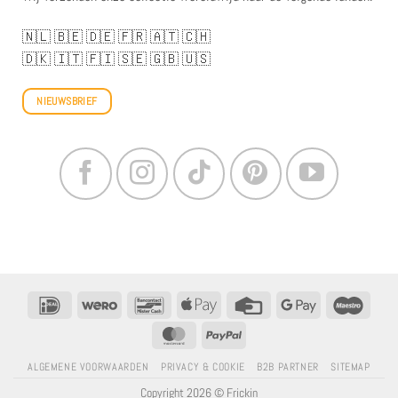
🇳🇱
🇧🇪
🇩🇪
🇫🇷
🇦🇹
🇨🇭
🇩🇰
🇮🇹
🇫🇮
🇸🇪
🇬🇧
🇺🇸
NIEUWSBRIEF
IDeal
Wero
Bancontact
Apple
Creditcard
Google
Maestr
betalen
Betalen
MasterCard
PayPal
ALGEMENE VOORWAARDEN
PRIVACY & COOKIE
B2B PARTNER
SITEMAP
Copyright 2026 © Frickin