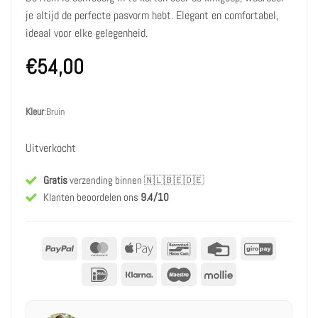
je altijd de perfecte pasvorm hebt. Elegant en comfortabel,
ideaal voor elke gelegenheid.
€
54,00
Kleur
:
Bruin
Uitverkocht
Gratis
verzending binnen
🇳🇱🇧🇪🇩🇪
Klanten beoordelen ons
9.4/10
PayPal
MasterCard
Apple
Bancontact
Creditcard
GiroPay
betalen
IDeal
Klarna
Maestro
Mollie