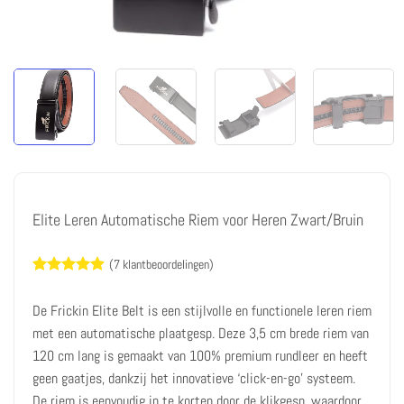
Elite Leren Automatische Riem voor Heren Zwart/Bruin
(
7
klantbeoordelingen)
Waardering
7
4.86
op 5
De Frickin Elite Belt is een stijlvolle en functionele leren riem
gebaseerd
op
met een automatische plaatgesp. Deze 3,5 cm brede riem van
klantbeoordelingen
120 cm lang is gemaakt van 100% premium rundleer en heeft
geen gaatjes, dankzij het innovatieve ‘click-en-go’ systeem.
De riem is eenvoudig in te korten door de klikgesp, waardoor