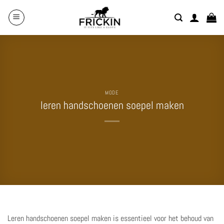
Overslaan
naar
inhoud
MODE
leren handschoenen soepel maken
Leren handschoenen soepel maken is essentieel voor het behoud van