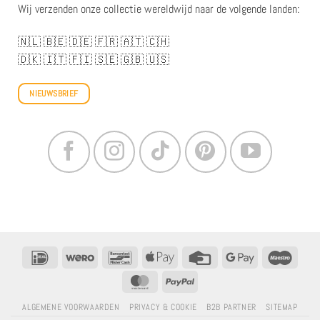
Wij verzenden onze collectie wereldwijd naar de volgende landen:
🇳🇱
🇧🇪
🇩🇪
🇫🇷
🇦🇹
🇨🇭
🇩🇰
🇮🇹
🇫🇮
🇸🇪
🇬🇧
🇺🇸
NIEUWSBRIEF
IDeal
Wero
Bancontact
Apple
Creditcard
Google
Maestr
betalen
Betalen
MasterCard
PayPal
ALGEMENE VOORWAARDEN
PRIVACY & COOKIE
B2B PARTNER
SITEMAP