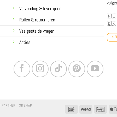
volge
Verzending & levertijden
🇳🇱
Ruilen & retourneren
🇩🇰
Veelgestelde vragen
NIE
Acties
B PARTNER
SITEMAP
IDeal
Wero
Bancon