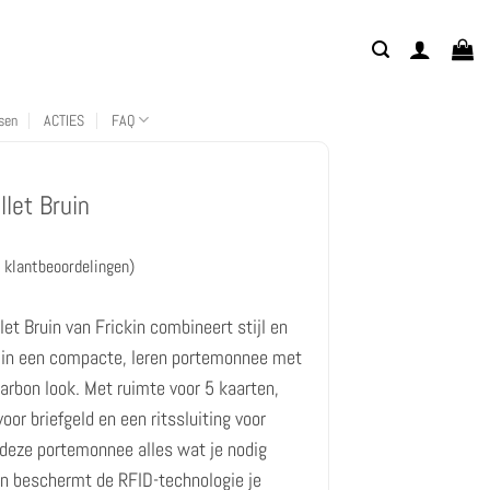
sen
ACTIES
FAQ
let Bruin
klantbeoordelingen)
et Bruin van Frickin combineert stijl en
t in een compacte, leren portemonnee met
ngen
rbon look. Met ruimte voor 5 kaarten,
oor briefgeld en een ritssluiting voor
deze portemonnee alles wat je nodig
en beschermt de RFID-technologie je