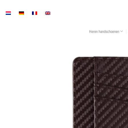
Overslaan
naar
inhoud
Heren handschoenen