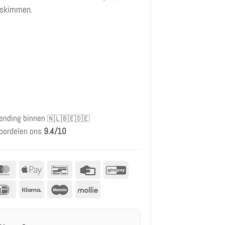
 skimmen.
ending binnen
🇳🇱🇧🇪🇩🇪
oordelen ons
9.4/10
al
MasterCard
Apple
Bancontact
Creditcard
GiroPay
betalen
IDeal
Klarna
Maestro
Mollie