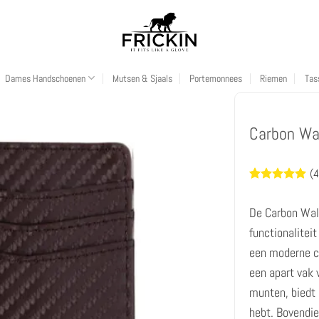
Dames Handschoenen
Mutsen & Sjaals
Portemonnees
Riemen
Tas
Carbon Wal
(
4
Waardering
4
5
op 5
De Carbon Wall
gebaseerd
op
functionalitei
klantbeoordeli
een moderne ca
een apart vak v
munten, biedt 
hebt. Bovendi