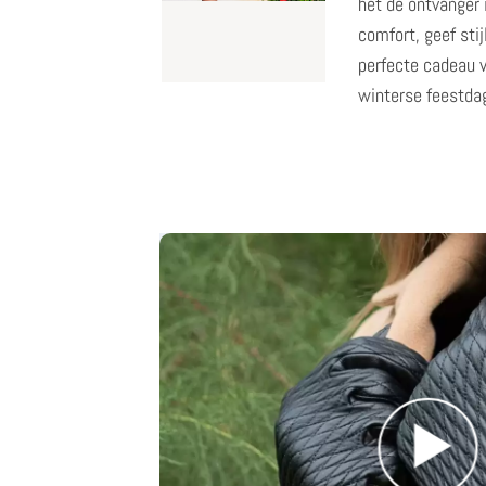
het de ontvanger 
comfort, geef stij
perfecte cadeau 
winterse feestda