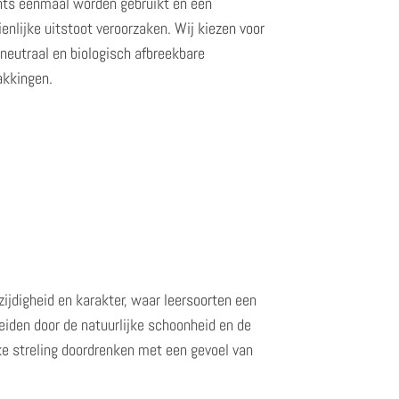
hts eenmaal worden gebruikt en een
ienlijke uitstoot veroorzaken.
Wij kiezen voor
neutraal en biologisch afbreekbare
akkingen.
zijdigheid en karakter, waar
leersoorten
een
rleiden door de natuurlijke schoonheid en de
e streling doordrenken met een gevoel van