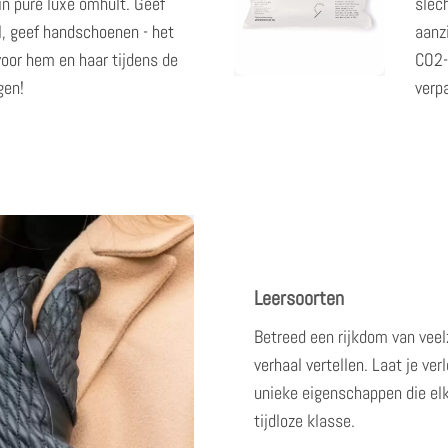
in pure luxe omhult. Geef
slec
l,
geef handschoenen - het
aanz
voor hem en haar
tijdens de
CO2-
gen!
verp
Leersoorten
Betreed een rijkdom van veel
verhaal vertellen
. Laat je ve
unieke eigenschappen die elk
tijdloze klasse.