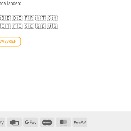
nde landen:
🇧🇪
🇩🇪
🇫🇷
🇦🇹
🇨🇭
🇮🇹
🇫🇮
🇸🇪
🇬🇧
🇺🇸
UWSBRIEF
tact
Apple
Creditcard
Google
Maestro
MasterCard
PayPal
betalen
Betalen